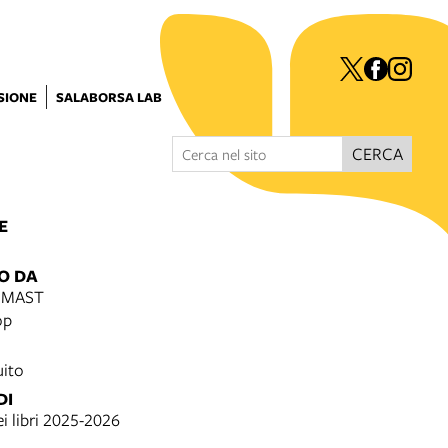
ISIONE
SALABORSA LAB
CERCA
E
O DA
e MAST
op
uito
DI
ei libri 2025-2026