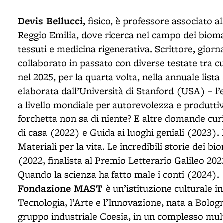
Devis Bellucci
, fisico, è professore associato a
Reggio Emilia, dove ricerca nel campo dei biomat
tessuti e medicina rigenerativa. Scrittore, giorna
collaborato in passato con diverse testate tra cu
nel 2025, per la quarta volta, nella annuale list
elaborata dall’Università di Stanford (USA) – l’e
a livello mondiale per autorevolezza e produttiv
forchetta non sa di niente? E altre domande curi
di casa (2022) e Guida ai luoghi geniali (2023). 
Materiali per la vita. Le incredibili storie dei b
(2022, finalista al Premio Letterario Galileo 2
Quando la scienza ha fatto male i conti (2024)
Fondazione MAST
è un’istituzione culturale i
Tecnologia, l’Arte e l’Innovazione, nata a Bologn
gruppo industriale Coesia, in un complesso mul