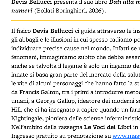
Devis Bellucci
Dati alla m
presenta il suo libro
numeri
(Bollati Boringhieri, 2026).
Devis Bellucci
Il fisico
ci guida attraverso le in
gli abbagli e le illusioni in cui spesso cadiamo
individuare precise cause nel mondo. Infatti se
fenomeni, immaginiamo subito che debba esserci
anche se talvolta il legame è solo un inganno d
innate si basa gran parte del mercato della salu
le vite di alcuni personaggi che hanno fatto la st
da Francis Galton, tra i primi a introdurre metod
umani, a George Gallup, ideatore dei moderni s
Hill, che ci ha insegnato a capire quando un fa
Nightingale, pioniera delle scienze infermieris
Le Voci dei Libri
Nell’ambito della rassegna
in
Ingresso gratuito su prenotazione su
www.mast