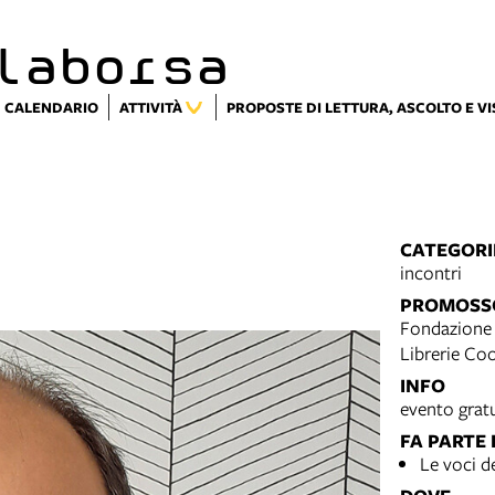
laborsa
CALENDARIO
ATTIVITÀ
PROPOSTE DI LETTURA, ASCOLTO E V
CATEGORI
incontri
PROMOSS
Fondazion
Librerie Co
INFO
evento grat
FA PARTE 
Le voci d