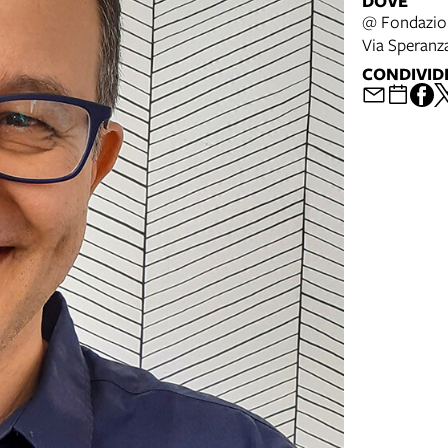
DOVE
@ Fondazio
Via Speranz
CONDIVID