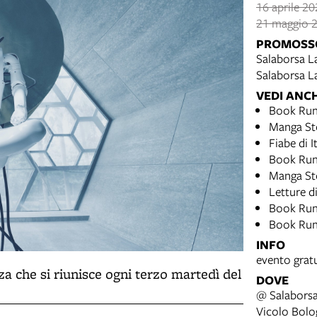
16 aprile 2
21 maggio 2
PROMOSS
Salaborsa La
Salaborsa L
VEDI ANC
Book Run
Manga St
Fiabe di I
Book Runn
Manga Sto
Letture d
Book Run
Book Run
INFO
evento grat
za che si riunisce ogni terzo martedì del
DOVE
@ Salaborsa
Vicolo Bolo