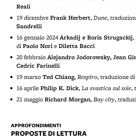
Reali
Frank Herbert
Dune
19 dicembre
,
, traduzio
Sandrelli
Arkadij e Boris Strugackij
16 gennaio 2024
,
Paolo Nori
Diletta Bacci
di
e
Alejandro Jodorowsky, Jean Gi
20 febbraio
Cedric Farinelli
Ted Chiang
Respiro
19 marzo
,
, traduzione d
Philip K. Dick
La svastica sul sole
16 aprile
,
,
Richard Morgan
Bay city
21 maggio
,
, traduz
APPROFONDIMENTI
PROPOSTE DI LETTURA