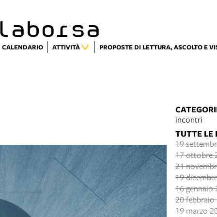
laborsa
CALENDARIO
ATTIVITÀ
PROPOSTE DI LETTURA, ASCOLTO E V
CATEGORI
incontri
TUTTE LE
19 settembr
17 ottobre 
21 novembr
19 dicembre
16 gennaio 
20 febbraio
19 marzo 2