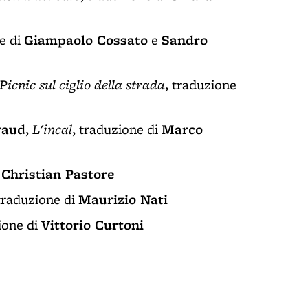
Giampaolo Cossato
Sandro
ne di
e
Picnic sul ciglio della strada
, traduzione
raud
L'incal
Marco
,
, traduzione di
Christian Pastore
i
Maurizio Nati
 traduzione di
Vittorio Curtoni
ione di