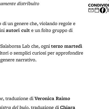
quamente distribuito
CONDIVID
to di un genere che, violando regole e
autori cult
ini
e un folto gruppo di
terzo martedì
a Salaborsa Lab che, ogni
ultori o semplici curiosi per approfondire
o genere narrativo.
ne
Veronica Raimo
, traduzione di
istra del buio
Chiara
, traduzione di