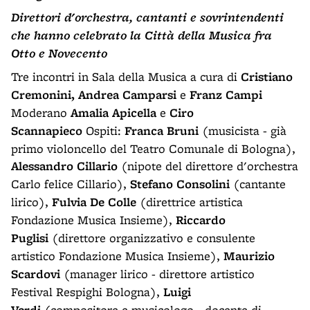
Direttori d'orchestra, cantanti e sovrintendenti
che hanno celebrato la Città della Musica fra
Otto e Novecento
Tre incontri in Sala della Musica a cura di
Cristiano
Cremonini, Andrea Camparsi
e
Franz Campi
Moderano
Amalia Apicella
e
Ciro
Scannapieco
Ospiti:
Franca Bruni
(musicista - già
primo violoncello del Teatro Comunale di Bologna),
Alessandro Cillario
(nipote del direttore d'orchestra
Carlo felice Cillario),
Stefano Consolini
(cantante
lirico),
Fulvia De Colle
(direttrice artistica
Fondazione Musica Insieme),
Riccardo
Puglisi
(direttore organizzativo e consulente
artistico Fondazione Musica Insieme),
Maurizio
Scardovi
(manager lirico - direttore artistico
Festival Respighi Bologna),
Luigi
Verdi
(compositore e musicologo - docente di