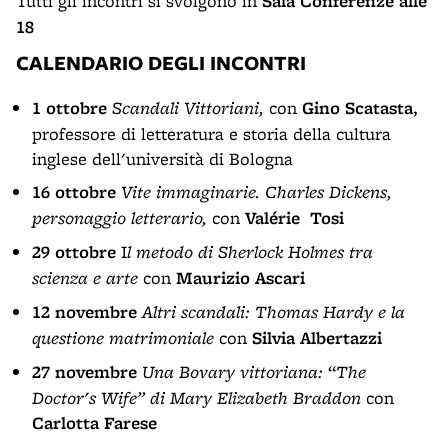
Tutti gli incontri si svolgono in
Sala Conferenze alle
18
CALENDARIO DEGLI INCONTRI
1 ottobre
Scandali Vittoriani,
con
Gino Scatasta
,
professore di letteratura e storia della cultura
inglese dell'università di Bologna
16 ottobre
Vite immaginarie. Charles Dickens,
personaggio letterario,
con
Valérie Tosi
29 ottobre
I
l metodo di Sherlock Holmes tra
scienza e arte
con
Maurizio Ascari
12 novembre
Altri scandali: Thomas Hardy e la
questione matrimoniale
con
Silvia Albertazzi
27 novembre
Una Bovary vittoriana:
“
The
Doctor's Wife” di Mary Elizabeth Braddon
con
Carlotta Farese