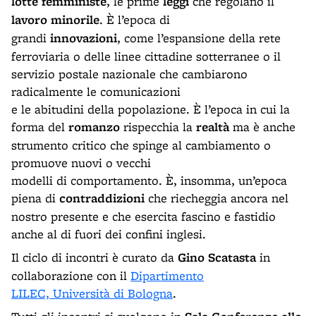
lotte femministe
, le prime
leggi
che regolano il
lavoro minorile
. È l’epoca di
grandi
innovazioni
, come l’espansione della rete
ferroviaria o delle linee cittadine sotterranee o il
servizio postale nazionale che cambiarono
radicalmente le comunicazioni
e le abitudini della popolazione. È l’epoca in cui la
forma del
romanzo
rispecchia la
realtà
ma è anche
strumento critico che spinge al cambiamento o
promuove nuovi o vecchi
modelli di comportamento. È, insomma, un’epoca
piena di
contraddizioni
che riecheggia ancora nel
nostro presente e che esercita fascino e fastidio
anche al di fuori dei confini inglesi.
Il ciclo di incontri è curato da
Gino Scatasta
in
collaborazione con il
Dipartimento
LILEC, Università di Bologna
.