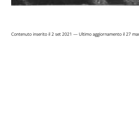
Contenuto inserito il 2 set 2021 — Ultimo aggiornamento il 27 m
Contatti
Informazioni
Contatti della biblioteca
Accessibilità
Persone
Licenze e disclaimer - b
Salaborsa
Trattamento dei dati pe