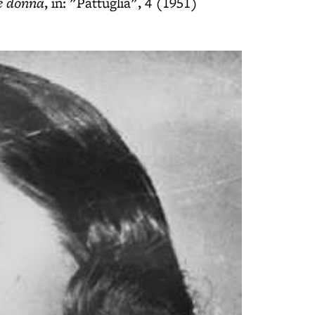
e donna
, in: "Pattuglia", 4 (1951)