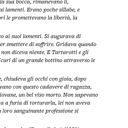
lla sua bocca, rimanevano lì,
 ai lamenti. Erano poche sillabe, e
i le promettevano la libertà, la
o ai suoi lamenti. Si augurava di
er smettere di soffrire. Gridava quando
 non diceva niente. E Tartarotti e gli
icuri di un grande bottino attraverso le
 chiudeva gli occhi con gioia, dopo
vavano con questo cadavere di ragazza,
iovane, un bel viso morto. Non sapevano
 a furia di torturarla, lei non aveva
a loro sanguinante professione si