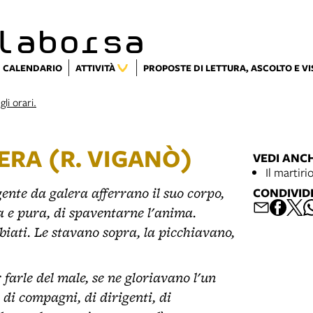
laborsa
CALENDARIO
ATTIVITÀ
PROPOSTE DI LETTURA, ASCOLTO E V
gli orari.
ERA (R. VIGANÒ)
VEDI ANC
Il martiri
gente da galera afferrano il suo corpo,
CONDIVID
a e pura, di spaventarne l'anima.
bbiati. Le stavano sopra, la picchiavano,
arle del male, se ne gloriavano l'un
i di compagni, di dirigenti, di