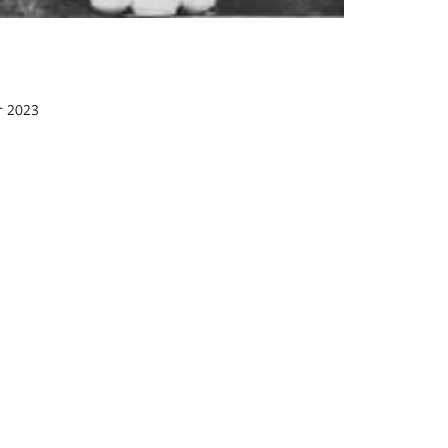
ar 2023
iblioteca
rsonali