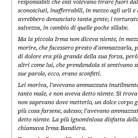
responsabili che essi volevano tirare fuori da
sconosciuti, inafferrabili, in mezzo agli urli e
avrebbero denunciato tanta gente; i torturator
salvezza, in cambio di quelle poche sillabe.
Ma la piccola Irma non diceva niente, in mezz
morire, che facessero presto d'ammazzarla, p
di dolore era più grande della sua forza, però
altri come lui, che prendendola si sentivano s
sue parole, ecco, erano sconfitti.
Lei moriva, l'avevano ammazzata inutilmente,
tanto male, e non aveva detto niente. Si tro
non sapevano dove metterlo, un dolce corpo g
più cosa farsene, adesso; l'avevano ammazzata
detto niente. La più ignominiosa disfatta dell
chiamava Irma Bandiera.