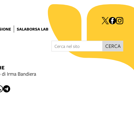
ISIONE
SALABORSA LAB
CERCA
HE
o di Irma Bandiera
I