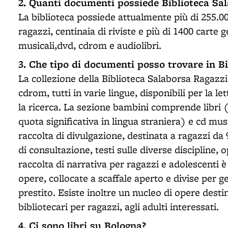
2. Quanti documenti possiede Biblioteca Sa
La biblioteca possiede attualmente più di 255.000
ragazzi, centinaia di riviste e più di 1400 carte
musicali,dvd, cdrom e audiolibri.
3. Che tipo di documenti posso trovare in B
La collezione della Biblioteca Salaborsa Ragazzi 
cdrom, tutti in varie lingue, disponibili per la le
la ricerca. La sezione bambini comprende libri (
quota significativa in lingua straniera) e cd musi
raccolta di divulgazione, destinata a ragazzi da
di consultazione, testi sulle diverse discipline, 
raccolta di narrativa per ragazzi e adolescenti è 
opere, collocate a scaffale aperto e divise per 
prestito. Esiste inoltre un nucleo di opere destina
bibliotecari per ragazzi, agli adulti interessati.
4. Ci sono libri su Bologna?