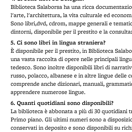
Biblioteca Salaborsa ha una ricca documentazione
l'arte, l'architettura, la vita culturale ed econo
Sono libri,dvd, cdrom, mappe generali e tematich
dintorni, disponibile per il prestito e la consult
5. Ci sono libri in lingua straniera?
È disponibile per il prestito, in Biblioteca Salab
una vasta raccolta di opere nelle principali ling
tedesco. Sono inoltre disponibili libri di narrati
russo, polacco, albanese e in altre lingue delle
comprende anche dizionari, manuali, grammatich
apprendere numerose lingue.
6. Quanti quotidiani sono disponibili?
La biblioteca è abbonata a più di 30 quotidiani tra
Primo piano. Gli ultimi numeri sono a disposizion
conservati in deposito e sono disponibili su ric