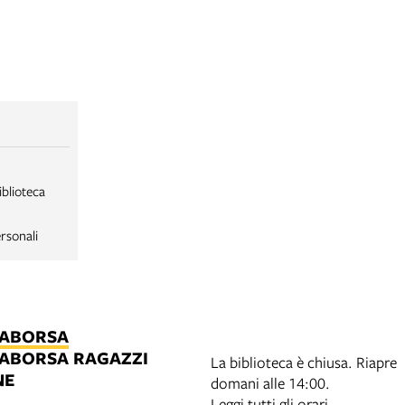
iblioteca
rsonali
LABORSA
LABORSA RAGAZZI
La biblioteca è chiusa. Riapre
NE
domani alle 14:00.
B
Leggi tutti gli orari.