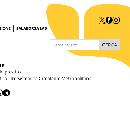
ISIONE
SALABORSA LAB
CERCA
HE
in prestito
stito Intersistemico Circolante Metropolitano
I