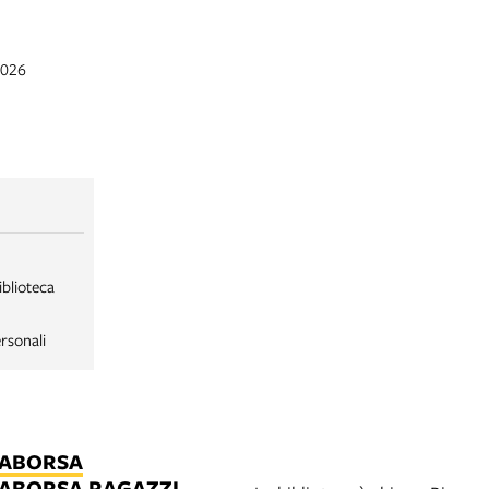
2026
iblioteca
rsonali
LABORSA
LABORSA RAGAZZI