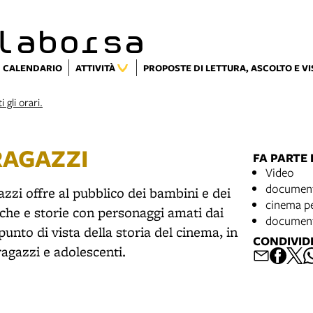
laborsa
CALENDARIO
ATTIVITÀ
PROPOSTE DI LETTURA, ASCOLTO E V
i gli orari.
RAGAZZI
FA PARTE 
Video
document
azzi offre al pubblico dei bambini e dei
cinema pe
iche e storie con personaggi amati dai
documenta
punto di vista della storia del cinema, in
CONDIVID
agazzi e adolescenti.