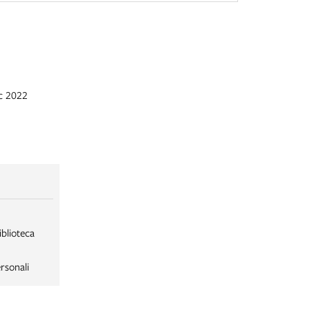
ic 2022
iblioteca
rsonali