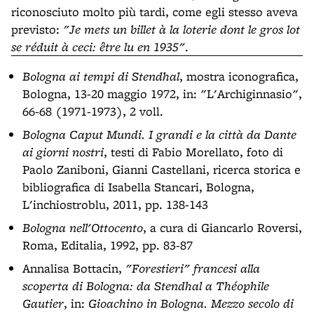
riconosciuto molto più tardi, come egli stesso aveva
previsto:
"Je mets un billet à la loterie dont le gros lot
se réduit à ceci: être lu en 1935"
.
Bologna ai tempi di Stendhal
, mostra iconografica,
Bologna, 13-20 maggio 1972, in: "L'Archiginnasio",
66-68 (1971-1973), 2 voll.
Bologna Caput Mundi. I grandi e la città da Dante
ai giorni nostri
, testi di Fabio Morellato, foto di
Paolo Zaniboni, Gianni Castellani, ricerca storica e
bibliografica di Isabella Stancari, Bologna,
L'inchiostroblu, 2011, pp. 138-143
Bologna nell'Ottocento
, a cura di Giancarlo Roversi,
Roma, Editalia, 1992, pp. 83-87
Annalisa Bottacin,
"Forestieri" francesi alla
scoperta di Bologna: da Stendhal a Théophile
Gautier
, in:
Gioachino in Bologna. Mezzo secolo di