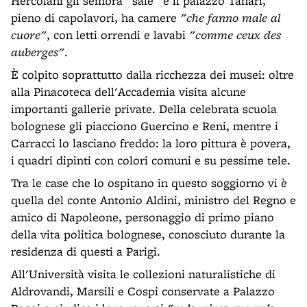
Hercolani gli sembra "sale" e il palazzo Tanari,
pieno di capolavori, ha camere
"che fanno male al
cuore"
, con letti orrendi e lavabi
"comme ceux des
auberges"
.
È colpito soprattutto dalla ricchezza dei musei: oltre
alla Pinacoteca dell'Accademia visita alcune
importanti gallerie private. Della celebrata scuola
bolognese gli piacciono Guercino e Reni, mentre i
Carracci lo lasciano freddo: la loro pittura è povera,
i quadri dipinti con colori comuni e su pessime tele.
Tra le case che lo ospitano in questo soggiorno vi è
quella del conte Antonio Aldini, ministro del Regno e
amico di Napoleone, personaggio di primo piano
della vita politica bolognese, conosciuto durante la
residenza di questi a Parigi.
All'Università visita le collezioni naturalistiche di
Aldrovandi, Marsili e Cospi conservate a Palazzo