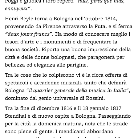
Poggi e giudica i loro reperti
"nuls, pires que nuls,
ennuyeux"
.
Henri Beyle torna a Bologna nell'ottobre 1814,
provenendo da Firenze attraverso la Futa, e si ferma
"deux jours francs"
. Ha modo di conoscere meglio i
tesori d'arte e i monumenti e di frequentare la
buona società. Riporta una buona impressione della
città e delle donne bolognesi, che paragonerà per
bellezza ed eleganza alle parigine.
Tra le cose che lo colpiscono vi è la ricca offerta di
spettacoli e accademie musicali, tanto che definirà
Bologna
"il quartier generale della musica in Italia"
,
dominato dal genio universale di Rossini.
Tra la fine di dicembre 1816 e il 18 gennaio 1817
Stendhal è di nuovo ospite a Bologna. Passeggiando
per la città la domenica mattina, nota che le strade
sono piene di gente. I mendicanti abbordano