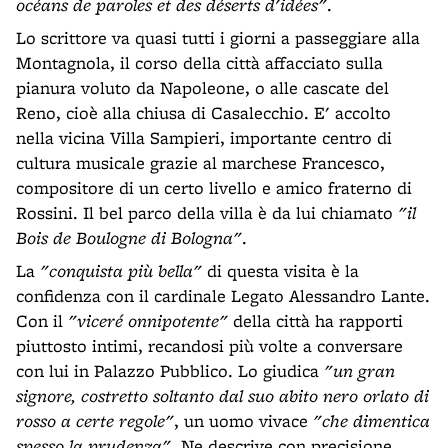
océans de paroles et des déserts d'idées"
.
Lo scrittore va quasi tutti i giorni a passeggiare alla
Montagnola, il corso della città affacciato sulla
pianura voluto da Napoleone, o alle cascate del
Reno, cioè alla chiusa di Casalecchio. E' accolto
nella vicina Villa Sampieri, importante centro di
cultura musicale grazie al marchese Francesco,
compositore di un certo livello e amico fraterno di
Rossini. Il bel parco della villa è da lui chiamato
"il
Bois de Boulogne di Bologna"
.
La
"conquista più bella"
di questa visita è la
confidenza con il cardinale Legato Alessandro Lante.
Con il
"viceré onnipotente"
della città ha rapporti
piuttosto intimi, recandosi più volte a conversare
con lui in Palazzo Pubblico. Lo giudica
"un gran
signore, costretto soltanto dal suo abito nero orlato di
rosso a certe regole"
, un uomo vivace
"che dimentica
spesso la prudenza"
. Ne descrive con precisione