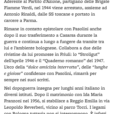
Aderente al Partito d’Azione, partigiano delle Brigate
Fiamme Verdi, nel 1944 viene arrestato, assieme ad
Antonio Rinaldi, dalle SS toscane e portato in
carcere a Parma.
Rimane in contatto epistolare con Pasolini anche
dopo il suo trasferimento a Casarsa durante la
guerra e continua a lungo a fungere da tramite tra
lui e l’ambiente bolognese. Collabora a due delle
rivistine da lui promosse in Friuli: lo “Stroligut”
dell’aprile 1946 e il “Quaderno romanzo” del 1947.
L’eco della
“dolce amicizia interrotta”
, delle
“lunghe
e gioiose”
confidenze con Pasolini, rimarrà per
sempre nei suoi scritti.
Nel dopoguerra insegna per lunghi anni italiano in
diversi istituti. Dopo il matrimonio con Ida Maria
Franzoni nel 1956, si stabilisce a Reggio Emilia in via
Leopoldo Reverberi, vicino al parco Tocci. I legami
con Bologna tuttavia non si interrompono. È infatti