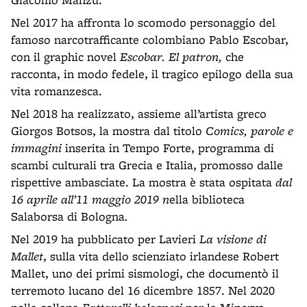
Nel 2017 ha affronta lo scomodo personaggio del
famoso narcotrafficante colombiano Pablo Escobar,
con il graphic novel
Escobar.
E
l patron,
che
racconta, in modo fedele, il tragico epilogo della sua
vita romanzesca.
Nel 2018 ha realizzato, assieme all’artista greco
Giorgos Botsos, la mostra dal titolo
Comics, parole e
immagini
inserita in Tempo Forte, programma di
scambi culturali tra Grecia e Italia, promosso dalle
rispettive ambasciate. La mostra è stata ospitata
dal
16
a
prile all’11
m
aggio 2019
n
ella biblioteca
Salaborsa di Bologna
.
Nel 2019 ha pubblicato per Lavieri
La visione di
Mallet
, sulla vita dello scienziato irlandese Robert
Mallet, uno dei primi sismologi, che documentò il
terremoto lucano del 16 dicembre 1857. Nel 2020