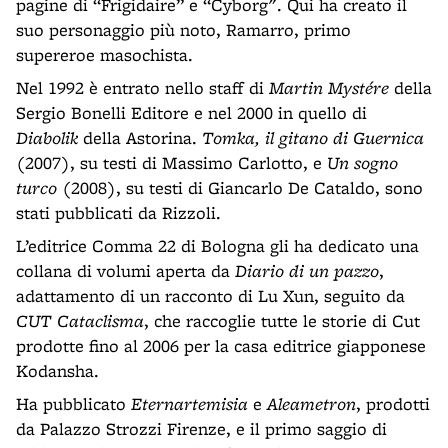
pagine di “Frigidaire” e “Cyborg". Qui ha creato il
suo personaggio più noto, Ramarro, primo
supereroe masochista.
Nel 1992 è entrato nello staff di
Martin Mystére
della
Sergio Bonelli Editore e nel 2000 in quello di
Diabolik
della Astorina.
Tomka, il gitano di Guernica
(2007), su testi di Massimo Carlotto, e
Un sogno
turco
(2008), su testi di Giancarlo De Cataldo, sono
stati pubblicati da Rizzoli.
L’editrice Comma 22 di Bologna gli ha dedicato una
collana di volumi aperta da
Diario di un pazzo
,
adattamento di un racconto di Lu Xun, seguito da
CUT Cataclisma
, che raccoglie tutte le storie di Cut
prodotte fino al 2006 per la casa editrice giapponese
Kodansha.
Ha pubblicato
Eternartemisia
e
Aleametron
, prodotti
da Palazzo Strozzi Firenze, e il primo saggio di