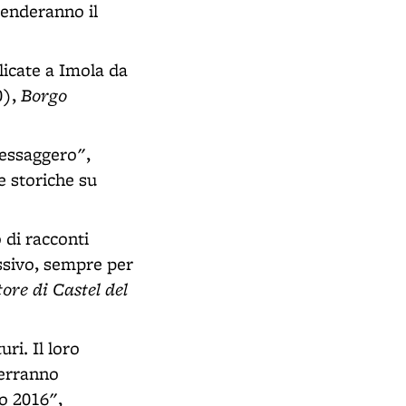
renderanno il
licate a Imola da
Borgo
0),
Messaggero",
e storiche su
 di racconti
sivo, sempre per
ttore di Castel del
ri. Il loro
verranno
o 2016",