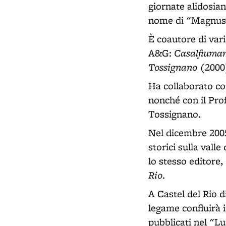
giornate alidosian
nome di "Magnus
È coautore di vari
Casalfiuma
A&G:
Tossignano
(2000
Ha collaborato co
nonché con il Prof
Tossignano.
Nel dicembre 2005 
storici sulla valle
lo stesso editore,
Rio
.
A Castel del Rio d
legame confluirà i
pubblicati nel "L