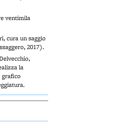
re ventimila
i, cura un saggio
ssaggero, 2017).
 Delvecchio,
alizza la
 grafico
eggiatura.