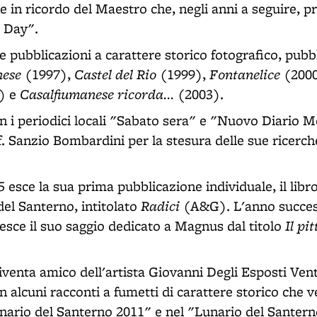
e in ricordo del Maestro che, negli anni a seguire, p
 Day".
e pubblicazioni a carattere storico fotografico, pubb
nese
Castel del Rio
Fontanelice
(1997),
(1999),
(200
Casalfiumanese ricorda...
) e
(2003).
n i periodici locali "Sabato sera" e "Nuovo Diario 
. Sanzio Bombardini per la stesura delle sue ricerch
esce la sua prima pubblicazione individuale, il libro
Radici
 del Santerno, intitolato
(A&G). L'anno succes
Il pi
 esce il suo saggio dedicato a Magnus dal titolo
iventa amico dell'artista Giovanni Degli Esposti Ventu
n alcuni racconti a fumetti di carattere storico che 
unario del Santerno 2011" e nel "Lunario del Santern