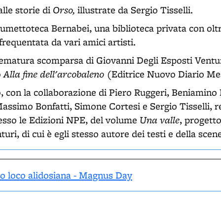
Orso,
lle storie di
illustrate da Sergio Tisselli.
Fumettoteca Bernabei, una biblioteca privata con olt
frequentata da vari amici artisti.
rematura scomparsa di Giovanni Degli Esposti Ventur
Alla fine dell'arcobaleno
o
(Editrice Nuovo Diario Me
, con la collaborazione di Piero Ruggeri, Beniamino
ssimo Bonfatti, Simone Cortesi e Sergio Tisselli, re
Una valle
esso le Edizioni NPE, del volume
, progetto
uri, di cui è egli stesso autore dei testi e della scen
Pro loco alidosiana - Magnus Day