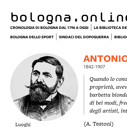
lla
ppa
bologna.onlin
CRONOLOGIA DI BOLOGNA DAL 1796 A OGGI
LA BIBLIOTECA DE
BOLOGNA DELLO SPORT
SINDACI DEL DOPOGUERRA
BIBLIO
ANTONIO
1842-1907
Quando lo conob
proprietà, avev
barbetta bionda
di bei modi, fr
degli artisti, in
(A. Testoni)
Luoghi