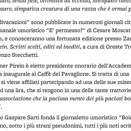
to, senza fiele, ottimista all'eccesso, antiquato tant
nsare, simpatica creatura di una razza che è ormai 
divacazioni" sono pubblicate in numerosi giornali cit
imanale umoristico "E' permesso?" di Cesare Moscat
o, e conosceranno una fortunata edizione presso Zani
in. Scritti scelti, editi ed inediti
, a cura di Oreste Tr
enzo Stecchetti.
ner Pirein è eletto presidente onorario dell'Accademi
a inaugurale al Caffè del Pavaglione. Si tratta di un
 si viene affiliati partecipando ad una delle sue mise
d una lira, che si tengono in una delle tante trattori
 associazione che la paciosa mente dei più paciosi b
"
.
lo Gaspare Sarti fonda il giornaletto umoristico "B
o, sotto i più strani pseudonimi, tutti i più noti scri