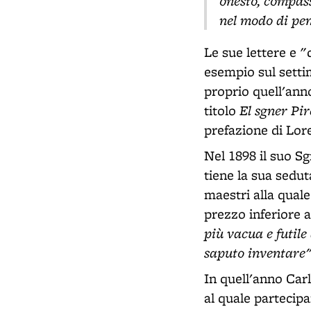
onesto, compassa
nel modo di pe
Le sue lettere e "
esempio sul sett
proprio quell'ann
El sgner Pire
titolo
prefazione di Lor
Nel 1898 il suo Sg
tiene la sua sedut
maestri alla quale
prezzo inferiore a
più vacua e futile
saputo inventare
In quell'anno Car
al quale partecipan