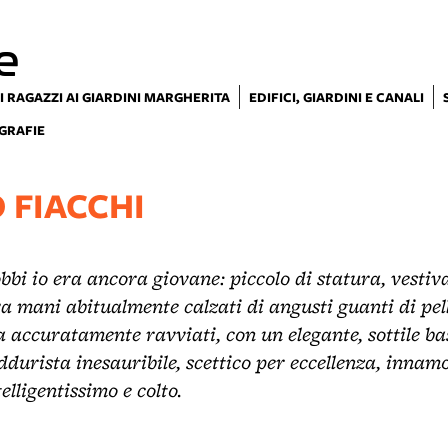
e
I RAGAZZI AI GIARDINI MARGHERITA
EDIFICI, GIARDINI E CANALI
GRAFIE
 FIACCHI
bi io era ancora giovane: piccolo di statura, vestiv
a mani abitualmente calzati di angusti guanti di pelle,
 accuratamente ravviati, con un elegante, sottile ba
eddurista inesauribile, scettico per eccellenza, innam
telligentissimo e colto.