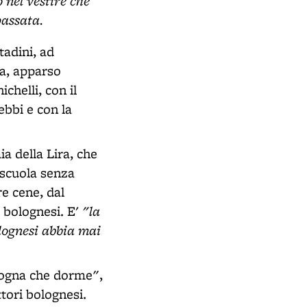
o nel vestire che
passata.
tadini, ad
a, apparso
chelli, con il
ebbi e con la
a della Lira, che
a scuola senza
re cene, dal
"la
e bolognesi. E'
olognesi abbia mai
ologna che dorme",
ttori bolognesi.