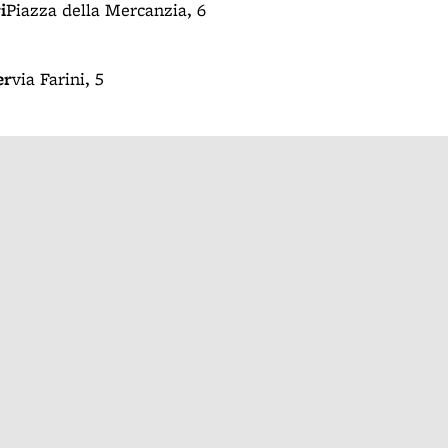
i
Piazza della Mercanzia, 6
er
via Farini, 5