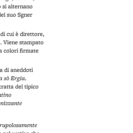
o si alternano
 del suo Sgner
di cui è direttore,
e". Viene stampato
a colori firmate
ta di aneddoti
a sò Ergia
.
ratta del tipico
ntino
onizzante
scrupolosamente