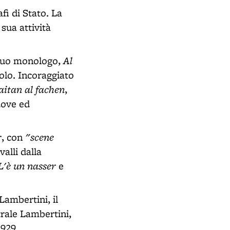
fi di Stato. La
 sua attività
Al
 suo monologo,
colo. Incoraggiato
aitan al fachen
,
uove ed
r
"scene
, con
alli dalla
L'è un nasser
e
Lambertini, il
trale Lambertini,
1929.