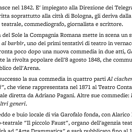
sce nel 1842. E' impiegato alla Direzione dei Telegra
itta soprattutto alla città di Bologna, gli deriva dalla
co teatrale, commediografo, giornalista e scrittore.
na del Sole la Compagnia Romana mette in scena un
 al barbir
, uno dei primi tentativi di teatro in verna
G
pronta poco dopo una nuova commedia in due atti,
e la rivolta popolare dell'8 agosto 1848, che comm
blico dell'Arena.
Al ciache
successo la sua commedia in quattro parti
i"
, che viene rappresentata nel 1871 al Teatro Contav
ale diretta da Adriano Pagani. Altre sue commedie:
ltri generi
.
eddo e buio locale di via Garofalo fonda, con Alarico 
o-teatrale "Il piccolo Faust", organo dell'agenzia tea
nirà ad "Arte Drammatica" e sarà pubblicato fino al 