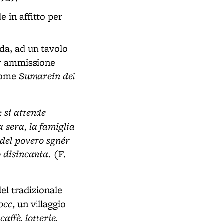
 in affitto per
da, ad un tavolo
Per ammissione
Sumarein del
 come
: si attende
a sera, la famiglia
" del povero sgnér
o disincanta.
(F.
el tradizionale
occ
, un villaggio
affè, lotterie,