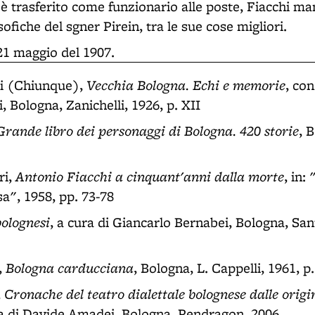
è trasferito come funzionario alle poste, Fiacchi m
sofiche del sgner Pirein, tra le sue cose migliori.
1 maggio del 1907.
Vecchia Bologna. Echi e memorie
i (Chiunque),
, con
, Bologna, Zanichelli, 1926, p. XII
Grande libro dei personaggi di Bologna. 420 storie
, 
Antonio Fiacchi a cinquant'anni dalla morte
ri,
, in:
a", 1958, pp. 73-78
bolognesi
, a cura di Giancarlo Bernabei, Bologna, Sant
Bologna carducciana
,
, Bologna, L. Cappelli, 1961, p.
Cronache del teatro dialettale bolognese dalle origin
,
a di Davide Amadei, Bologna, Pendragon, 2006