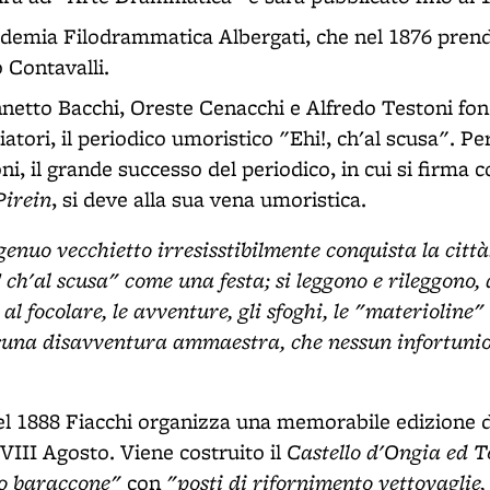
ademia Filodrammatica Albergati, che nel 1876 prende
o Contavalli.
netto Bacchi, Oreste Cenacchi e Alfredo Testoni fon
iatori, il periodico umoristico "Ehi!, ch'al scusa". 
ni, il grande successo del periodico, in cui si firma
Pirein
, si deve alla sua vena umoristica.
ngenuo vecchietto irresisstibilmente conquista la città
! ch'al scusa" come una festa; si leggono e rileggono, 
al focolare, le avventure, gli sfoghi, le "materioline
ssuna disavventura ammaestra, che nessun infortuni
del 1888 Fiacchi organizza una memorabile edizione d
Castello d'Ongia ed T
 VIII Agosto. Viene costruito il
o baraccone"
"posti di rifornimento vettovaglie, c
con