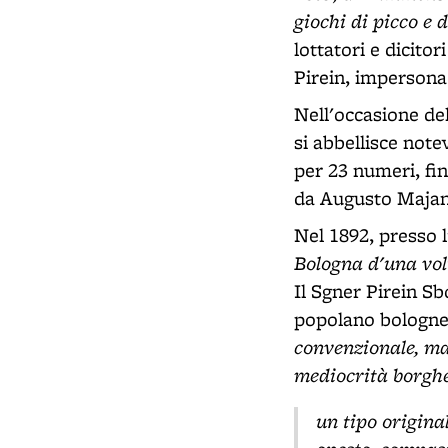
giochi di picco e d
lottatori e dicito
Pirein, impersona 
Nell'occasione del
si abbellisce not
per 23 numeri, fin
da Augusto Majani
Nel 1892, presso l
Bologna d'una volt
Il Sgner Pirein Sb
popolano bologne
convenzionale, ma
mediocrità borgh
un tipo origina