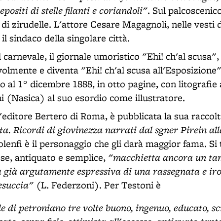
epositi di stelle filanti e coriandoli"
. Sul palcoscenic
ri di zirudelle. L'attore Cesare Magagnoli, nelle vesti
il sindaco della singolare città.
 carnevale, il giornale umoristico "Ehi! ch'al scusa", 
evolmente e diventa "Ehi! ch'al scusa all'Esposizion
o al 1° dicembre 1888, in otto pagine, con litografie 
 (Nasica) al suo esordio come illustratore.
'editore Bertero di Roma, è pubblicata la sua raccol
a. Ricordi di giovinezza narrati dal sgner Pirein all
olenfi è il personaggio che gli darà maggior fama. Si t
"macchietta ancora un ta
se, antiquato e semplice,
 già argutamente espressiva di una rassegnata e ir
esuccia"
(L. Federzoni). Per Testoni è
le di petroniano tre volte buono, ingenuo, educato, 