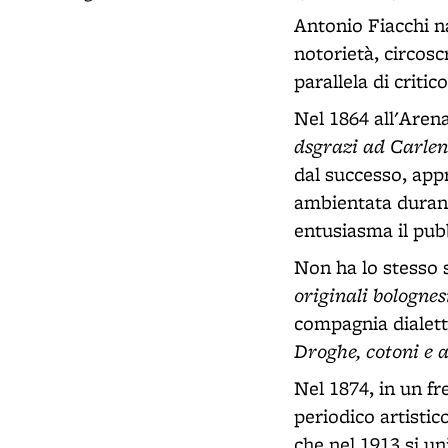
Antonio Fiacchi na
notorietà, circoscr
parallela di criti
Nel 1864 all'Are
dsgrazi ad Carlen
dal successo, ap
ambientata durant
entusiasma il pub
Non ha lo stesso 
originali bolognes
compagnia dialett
Droghe, cotoni e a
Nel 1874, in un fr
periodico artistic
che nel 1913 si u