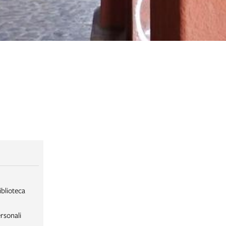
iblioteca
rsonali