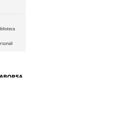
iblioteca
rsonali
LABORSA
LABORSA RAGAZZI
NE
B