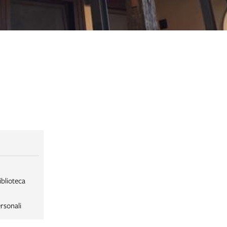
iblioteca
rsonali