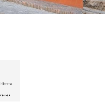
iblioteca
rsonali