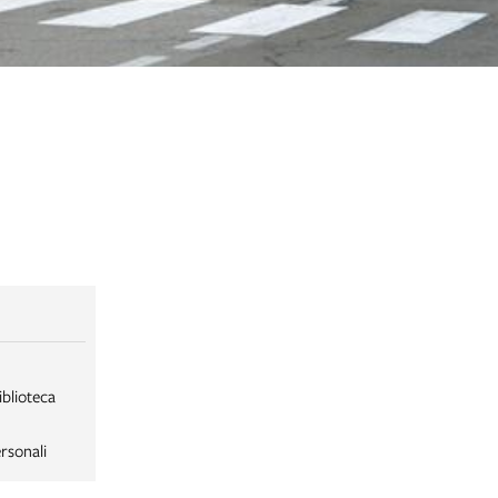
iblioteca
rsonali