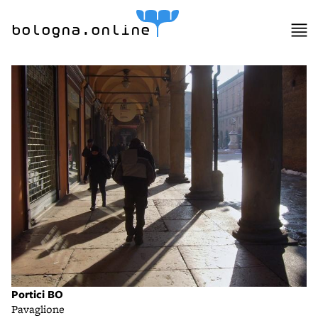
bologna.online
Portici BO
Pavaglione