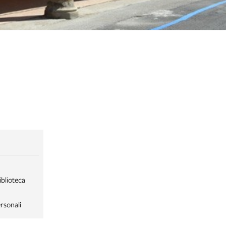
iblioteca
rsonali