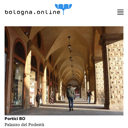
bologna.online
Portici BO
Palazzo del Podestà