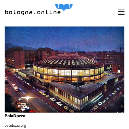
bologna.online
PalaDozza
paladozza.org