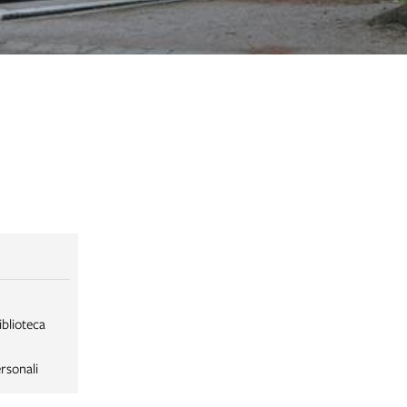
iblioteca
rsonali