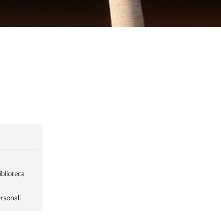
iblioteca
rsonali