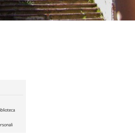
iblioteca
rsonali