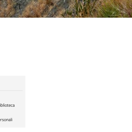
iblioteca
rsonali