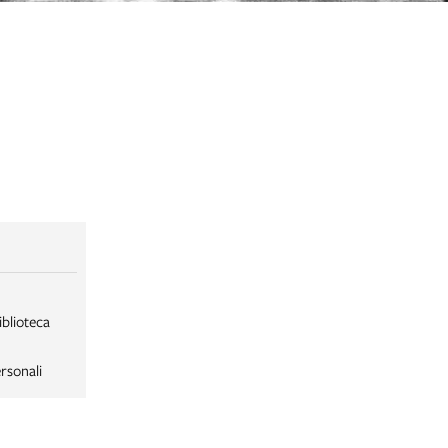
iblioteca
rsonali