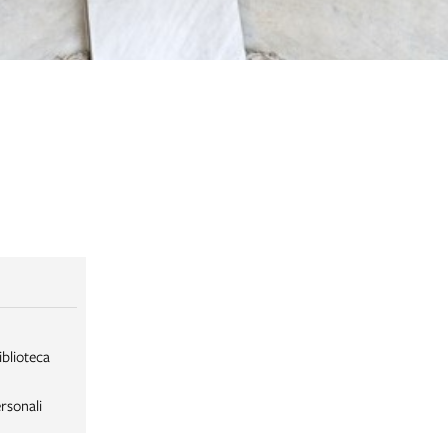
iblioteca
rsonali