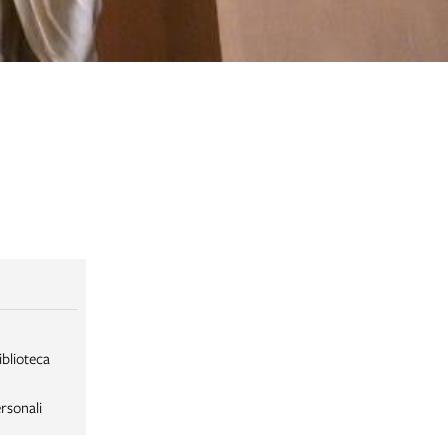
iblioteca
rsonali