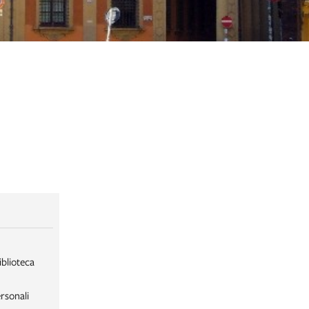
iblioteca
rsonali