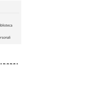
iblioteca
rsonali
LABORSA
LABORSA RAGAZZI
NE
B