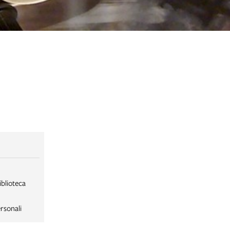
iblioteca
rsonali