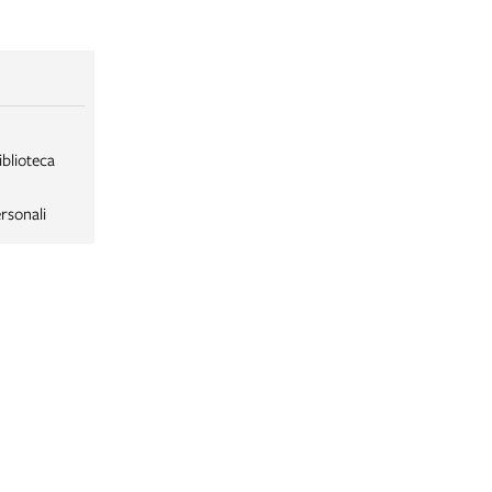
iblioteca
rsonali
LABORSA
LABORSA RAGAZZI
NE
B