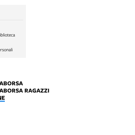
iblioteca
rsonali
LABORSA
LABORSA RAGAZZI
NE
B