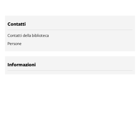
Contatti
Contatti della biblioteca
Persone
Informazioni
Accessibilità
Licenze e disclaimer - biblioteca Salaborsa
Trattamento dei dati personali
BIBLIOTECA SALABORSA
BIBLIOTECA SALABORSA RAGAZZI
BOLOGNA ONLINE
SALABORSA LAB