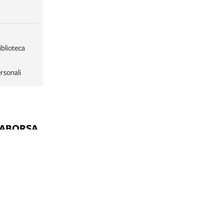
iblioteca
rsonali
LABORSA
LABORSA RAGAZZI
NE
B