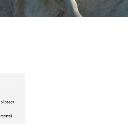
iblioteca
rsonali