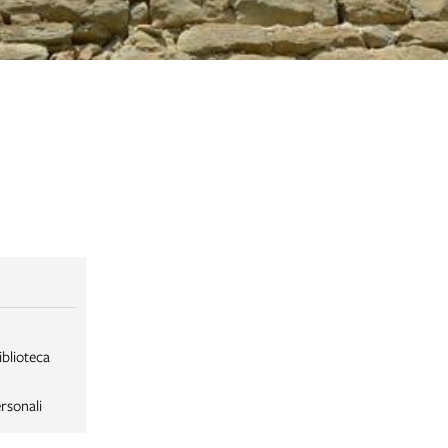
iblioteca
rsonali