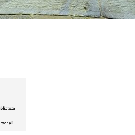
iblioteca
rsonali