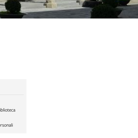
iblioteca
rsonali