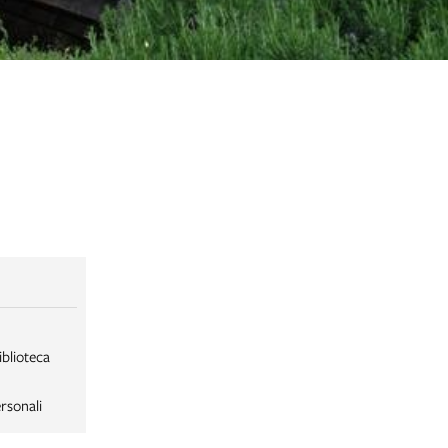
iblioteca
rsonali