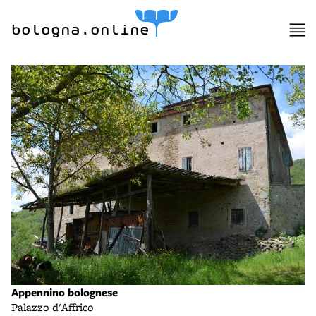
bologna.online
Appennino bolognese
Palazzo d'Affrico