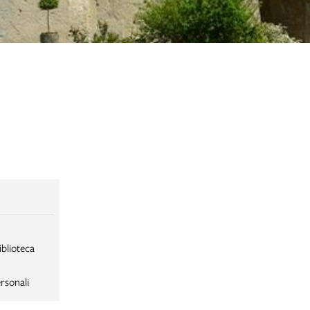
iblioteca
rsonali