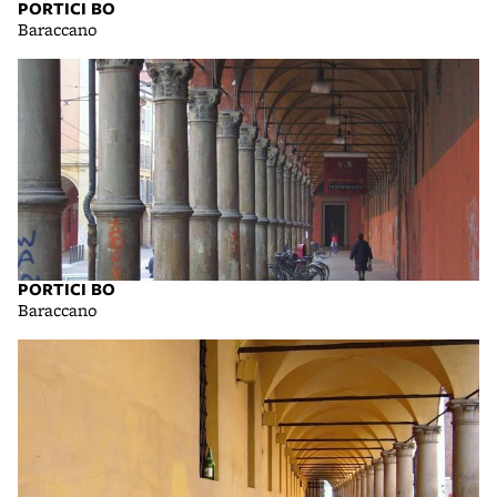
PORTICI BO
Baraccano
PORTICI BO
Baraccano