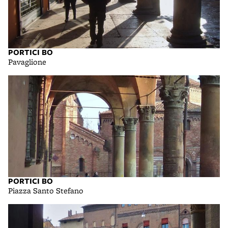
PORTICI BO
Pavaglione
PORTICI BO
Piazza Santo Stefano