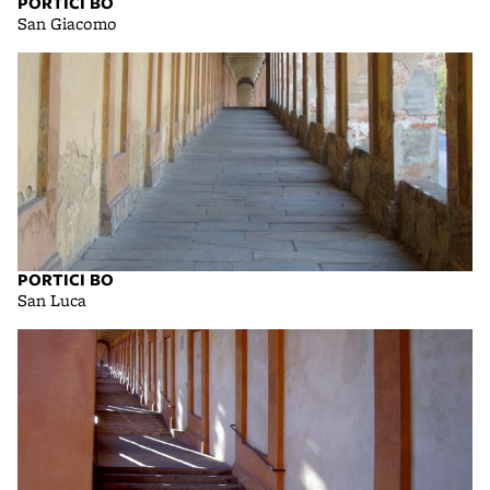
PORTICI BO
San Giacomo
PORTICI BO
San Luca