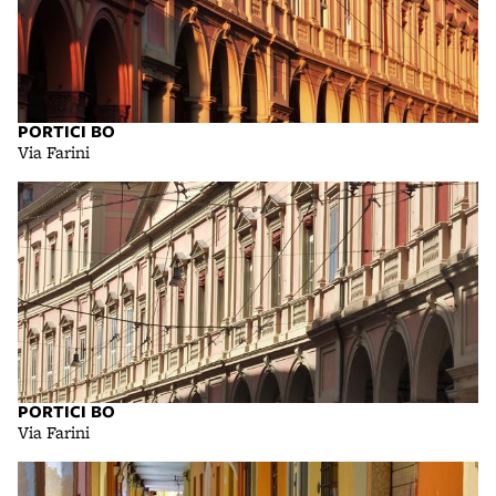
PORTICI BO
Via Farini
PORTICI BO
Via Farini