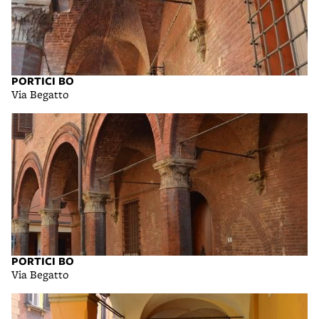
PORTICI BO
Via Begatto
PORTICI BO
Via Begatto