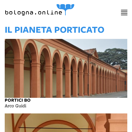
bologna.online
IL PIANETA PORTICATO
PORTICI BO
Arco Guidi