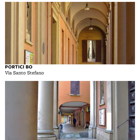
PORTICI BO
Via Santo Stefano