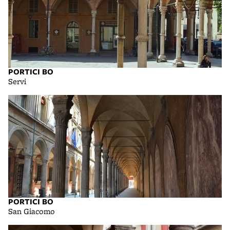
PORTICI BO
Servi
PORTICI BO
San Giacomo