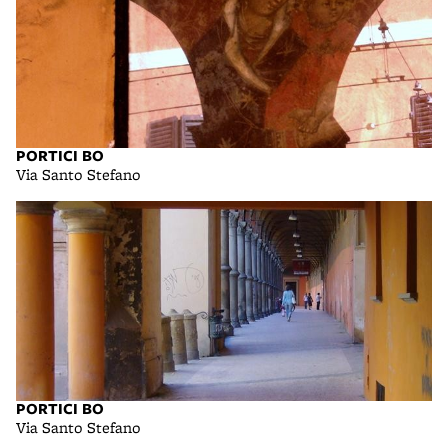
PORTICI BO
Via Santo Stefano
PORTICI BO
Via Santo Stefano