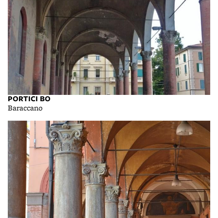
PORTICI BO
Baraccano