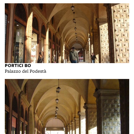
PORTICI BO
Palazzo del Podestà