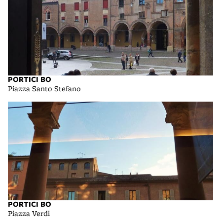
PORTICI BO
Piazza Santo Stefano
PORTICI BO
Piazza Verdi