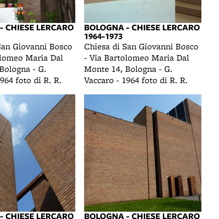
- CHIESE LERCARO
BOLOGNA - CHIESE LERCARO
1964-1973
San Giovanni Bosco
Chiesa di San Giovanni Bosco
olomeo Maria Dal
- Via Bartolomeo Maria Dal
Bologna - G.
Monte 14, Bologna - G.
964 foto di R. R.
Vaccaro - 1964 foto di R. R.
- CHIESE LERCARO
BOLOGNA - CHIESE LERCARO