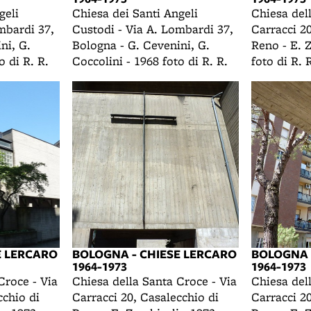
geli
Chiesa dei Santi Angeli
Chiesa del
mbardi 37,
Custodi - Via A. Lombardi 37,
Carracci 20
ni, G.
Bologna - G. Cevenini, G.
Reno - E. Z
o di R. R.
Coccolini - 1968 foto di R. R.
foto di R. 
E LERCARO
BOLOGNA - CHIESE LERCARO
BOLOGNA 
1964-1973
1964-1973
Croce - Via
Chiesa della Santa Croce - Via
Chiesa del
cchio di
Carracci 20, Casalecchio di
Carracci 20