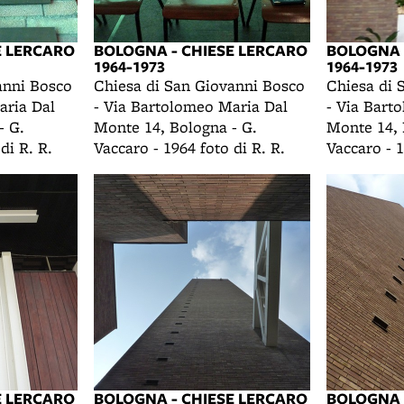
E LERCARO
BOLOGNA - CHIESE LERCARO
BOLOGNA 
1964-1973
1964-1973
anni Bosco
Chiesa di San Giovanni Bosco
Chiesa di 
aria Dal
- Via Bartolomeo Maria Dal
- Via Bart
- G.
Monte 14, Bologna - G.
Monte 14, 
di R. R.
Vaccaro - 1964 foto di R. R.
Vaccaro - 1
E LERCARO
BOLOGNA - CHIESE LERCARO
BOLOGNA 