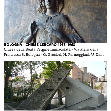
BOLOGNA - CHIESE LERCARO 1955-1963
Chiesa della Beata Vergine Immacolata - Via Piero della
Francesca 3, Bologna - G. Gresleri, N. Parmeggiani, U. Daini -
1958 foto di R. R.