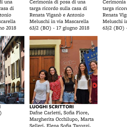
di una
Cerimonia di posa di una
Cerimonia 
casa di
targa ricordo sulla casa di
targa ricor
tonio
Renata Viganò e Antonio
Renata Vig
carella
Meluschi in via Mascarella
Meluschi i
gno 2018
63/2 (BO) - 17 giugno 2018
63/2 (BO) 
I
LUOGHI SCRITTORI
)
Dafne Carletti, Sofia Fiore,
Margherita Occhilupo, Marta
Selleri, Elena Sofia Tarozzi,