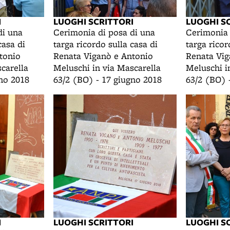
I
LUOGHI SCRITTORI
LUOGHI S
di una
Cerimonia di posa di una
Cerimonia 
casa di
targa ricordo sulla casa di
targa ricor
tonio
Renata Viganò e Antonio
Renata Vig
carella
Meluschi in via Mascarella
Meluschi i
gno 2018
63/2 (BO) - 17 giugno 2018
63/2 (BO) 
I
LUOGHI SCRITTORI
LUOGHI S