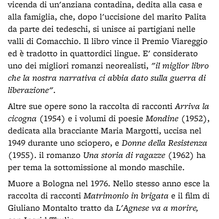
vicenda di un'anziana contadina, dedita alla casa e
alla famiglia, che, dopo l'uccisione del marito Palita
da parte dei tedeschi, si unisce ai partigiani nelle
valli di Comacchio. Il libro vince il Premio Viareggio
ed è tradotto in quattordici lingue. E' considerato
uno dei migliori romanzi neorealisti,
"il miglior libro
che la nostra narrativa ci abbia dato sulla guerra di
liberazione"
.
Altre sue opere sono la raccolta di racconti
Arriva la
cicogna
(1954) e i volumi di poesie
Mondine
(1952),
dedicata alla bracciante Maria Margotti, uccisa nel
1949 durante uno sciopero, e
Donne della Resistenza
(1955). il romanzo
Una storia di ragazze
(1962) ha
per tema la sottomissione al mondo maschile.
Muore a Bologna nel 1976. Nello stesso anno esce la
raccolta di racconti
Matrimonio in brigata
e il film di
Giuliano Montalto tratto da
L'Agnese va a morire,