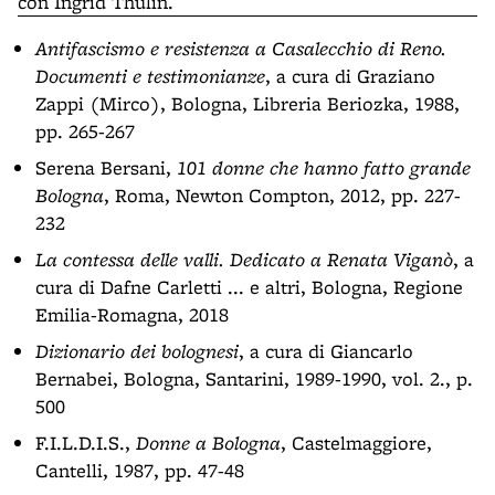
con Ingrid Thulin.
Antifascismo e resistenza a Casalecchio di Reno.
Documenti e testimonianze
, a cura di Graziano
Zappi (Mirco), Bologna, Libreria Beriozka, 1988,
pp. 265-267
Serena Bersani,
101 donne che hanno fatto grande
Bologna
, Roma, Newton Compton, 2012, pp. 227-
232
La contessa delle valli. Dedicato a Renata Viganò
, a
cura di Dafne Carletti ... e altri, Bologna, Regione
Emilia-Romagna, 2018
Dizionario dei bolognesi
, a cura di Giancarlo
Bernabei, Bologna, Santarini, 1989-1990, vol. 2., p.
500
F.I.L.D.I.S.,
Donne a Bologna
, Castelmaggiore,
Cantelli, 1987, pp. 47-48